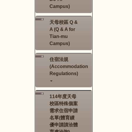
Campus)
天母校區 Q &
A (Q & A for
Tian-mu
Campus)
住宿法規
(Accommodation
Regulations)
114年度天母
校區特殊個案
需求住宿申請
名單(體育績
優申請請洽體
育處洽詢)