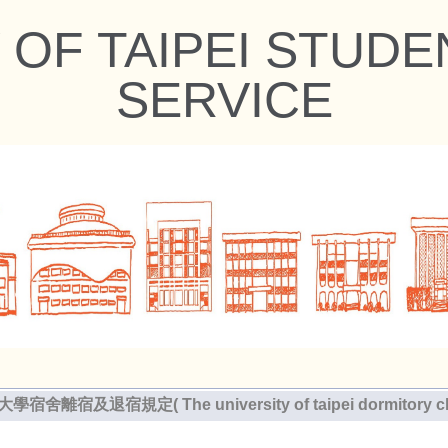
 OF TAIPEI STUD
SERVICE
舍離宿及退宿規定( The university of taipei dormitory check