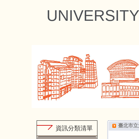
跳
UNIVERSITY
到
主
要
內
容
區
臺北市立大學宿
資訊分類清單