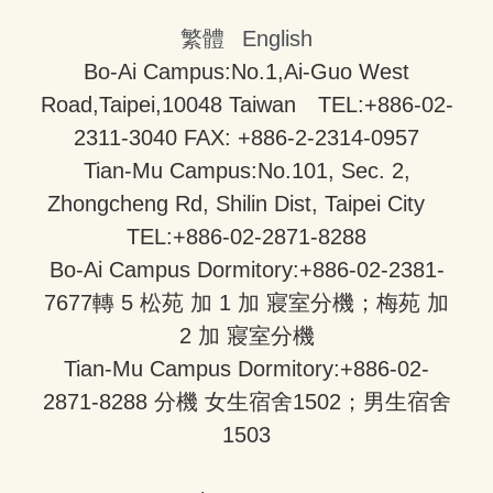
繁體
English
Bo-Ai Campus:No.1,Ai-Guo West
Road,Taipei,10048 Taiwan TEL:+886-02-
2311-3040 FAX: +886-2-2314-0957
Tian-Mu Campus:No.101, Sec. 2,
Zhongcheng Rd, Shilin Dist, Taipei City
TEL:+886-02-2871-8288
Bo-Ai Campus Dormitory:+886-02-2381-
7677轉 5 松苑 加 1 加 寢室分機；梅苑 加
2 加 寢室分機
Tian-Mu Campus Dormitory:+886-02-
2871-8288 分機 女生宿舍1502；男生宿舍
1503