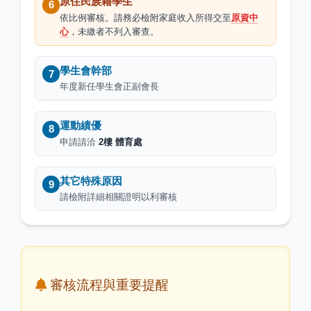
原住民族籍學生
6
依比例審核。請務必檢附家庭收入所得交至
原資中
心
，未繳者不列入審查。
學生會幹部
7
年度新任學生會正副會長
運動績優
8
申請請洽
2樓 體育處
其它特殊原因
9
請檢附詳細相關證明以利審核
審核流程與重要提醒