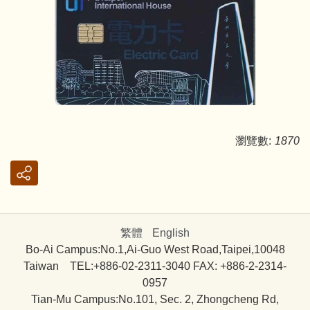
瀏覽數:
1870
繁體
English
Bo-Ai Campus:No.1,Ai-Guo West Road,Taipei,10048
Taiwan TEL:+886-02-2311-3040 FAX: +886-2-2314-
0957
Tian-Mu Campus:No.101, Sec. 2, Zhongcheng Rd,