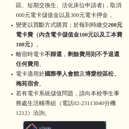
區、短期交換生、活化床位申請者)，取消
600元電卡儲值金以及300元電卡押金，
變更以買斷方式購買；於報到時繳交
200元
電卡費（內含電卡儲值金100元以及工本費
100元）
。
離宿時電卡
不歸還
，
剩餘費用則不予退還
任何費用
。
電卡適用於
國際學人會館
及
博愛校區松、
梅苑宿舍
。
若有電卡系統儲值問題，請向本校學生事
務處生活輔導組（電話02-23113040分機
1212）洽詢。